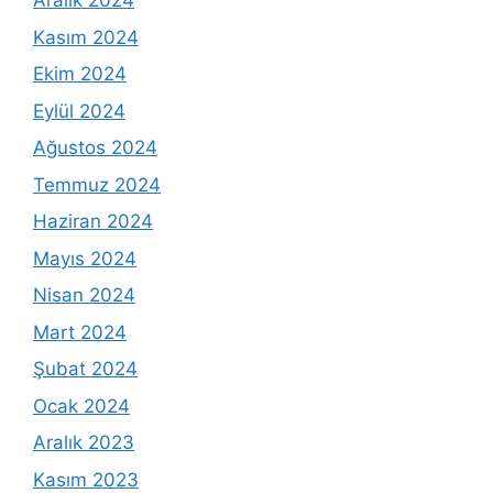
Aralık 2024
Kasım 2024
Ekim 2024
Eylül 2024
Ağustos 2024
Temmuz 2024
Haziran 2024
Mayıs 2024
Nisan 2024
Mart 2024
Şubat 2024
Ocak 2024
Aralık 2023
Kasım 2023