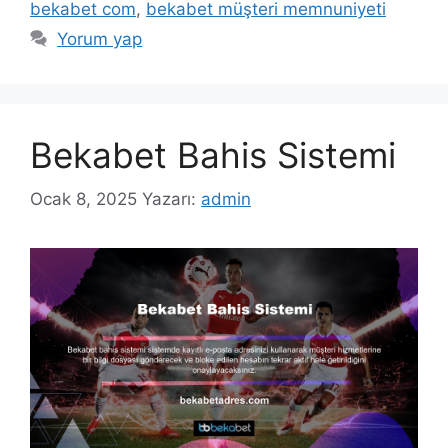
bekabet com
,
bekabet müşteri memnuniyeti
Yorum yap
Bekabet Bahis Sistemi
Ocak 8, 2025
Yazarı:
admin