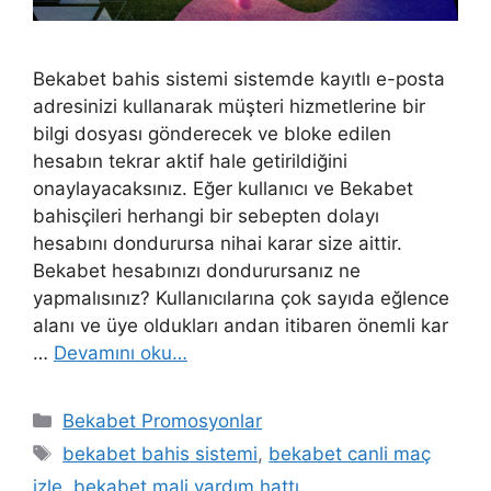
Bekabet bahis sistemi sistemde kayıtlı e-posta
adresinizi kullanarak müşteri hizmetlerine bir
bilgi dosyası gönderecek ve bloke edilen
hesabın tekrar aktif hale getirildiğini
onaylayacaksınız. Eğer kullanıcı ve Bekabet
bahisçileri herhangi bir sebepten dolayı
hesabını dondurursa nihai karar size aittir.
Bekabet hesabınızı dondurursanız ne
yapmalısınız? Kullanıcılarına çok sayıda eğlence
alanı ve üye oldukları andan itibaren önemli kar
…
Devamını oku…
Kategoriler
Bekabet Promosyonlar
Etiketler
bekabet bahis sistemi
,
bekabet canli maç
izle
,
bekabet mali yardım hattı