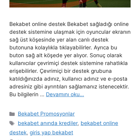
Bekabet online destek Bekabet sağladığı online
destek sistemine ulaşmak için oyuncular ekranın
sağ üst köşesinde yer alan canlı destek
butonuna kolaylıkla tıklayabilirler. Ayrıca bu
buton sağ alt köşede yer alıyor. Sonuç olarak
kullanıcılar çevrimiçi destek sistemine rahatlıkla
erişebilirler. Çevrimiçi bir destek grubuna
katıldığınızda adınız, kullanıcı adınız ve e-posta
adresiniz gibi ayrıntıları sağlamanız istenecektir.
Bu bilgilerin …
Devamını oku…
Kategoriler
Bekabet Promosyonlar
Etiketler
bekabet anında krediler
,
bekabet online
destek
,
giris yap bekabet