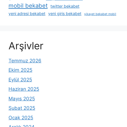
mobil bekabet
twitter bekabet
yeni adresi bekabet
yeni giris bekabet
şikayet bekabet mobil
Arşivler
Temmuz 2026
Ekim 2025
Eylül 2025
Haziran 2025
Mayıs 2025
Şubat 2025
Ocak 2025