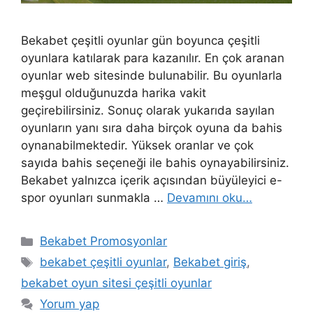
Bekabet çeşitli oyunlar gün boyunca çeşitli
oyunlara katılarak para kazanılır. En çok aranan
oyunlar web sitesinde bulunabilir. Bu oyunlarla
meşgul olduğunuzda harika vakit
geçirebilirsiniz. Sonuç olarak yukarıda sayılan
oyunların yanı sıra daha birçok oyuna da bahis
oynanabilmektedir. Yüksek oranlar ve çok
sayıda bahis seçeneği ile bahis oynayabilirsiniz.
Bekabet yalnızca içerik açısından büyüleyici e-
spor oyunları sunmakla …
Devamını oku…
Kategoriler
Bekabet Promosyonlar
Etiketler
bekabet çeşitli oyunlar
,
Bekabet giriş
,
bekabet oyun sitesi çeşitli oyunlar
Yorum yap