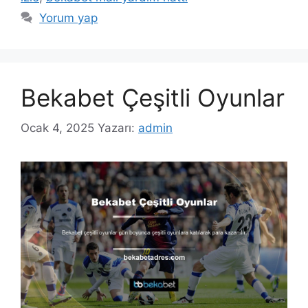
Yorum yap
Bekabet Çeşitli Oyunlar
Ocak 4, 2025
Yazarı:
admin