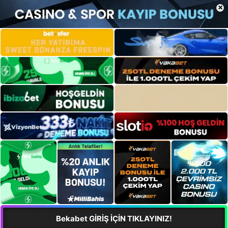
×
Bekabet GİRİŞ İÇİN TIKLAYINIZ!