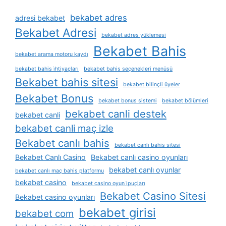
bekabet adres
adresi bekabet
Bekabet Adresi
bekabet adres yüklemesi
Bekabet Bahis
bekabet arama motoru kaydı
bekabet bahis i̇htiyaçları
bekabet bahis seçenekleri menüsü
Bekabet bahis sitesi
bekabet bilinçli üyeler
Bekabet Bonus
bekabet bonus sistemi
bekabet bölümleri
bekabet canli destek
bekabet canli
bekabet canli maç izle
Bekabet canlı bahis
bekabet canlı bahis sitesi
Bekabet Canlı Casino
Bekabet canlı casino oyunları
bekabet canlı oyunlar
bekabet canlı maç bahis platformu
bekabet casino
bekabet casino oyun i̇puçları
Bekabet Casino Sitesi
Bekabet casino oyunları
bekabet girisi
bekabet com