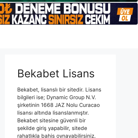
Bekabet Lisans
Bekabet, lisanslı bir sitedir. Lisans
bilgileri ise; Dynamic Group N.V.
şirketinin 1668 JAZ Nolu Curacao
lisansı altında lisanslanmıştır.
Bekabet sitesine güvenli bir
şekilde giriş yapabilir, sitede
rahatlıkla bahis oynayabilirsiniz.