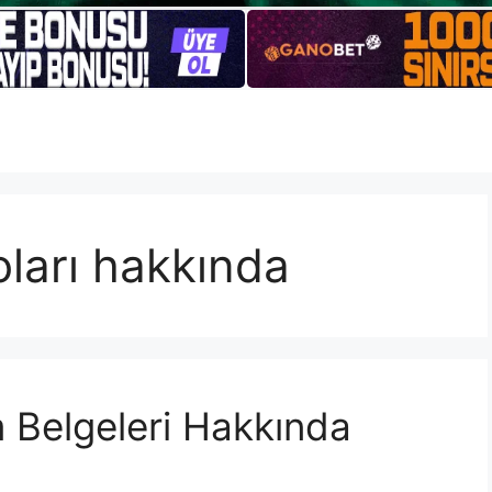
ları hakkında
m Belgeleri Hakkında