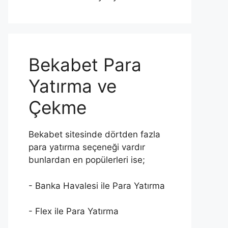
Bekabet Para
Yatırma ve
Çekme
Bekabet sitesinde dörtden fazla
para yatırma seçeneği vardır
bunlardan en popülerleri ise;
- Banka Havalesi ile Para Yatırma
- Flex ile Para Yatırma