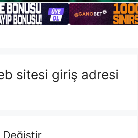
 sitesi giriş adresi
 Değiştir