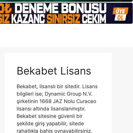
Bekabet Lisans
Bekabet, lisanslı bir sitedir. Lisans
bilgileri ise; Dynamic Group N.V.
şirketinin 1668 JAZ Nolu Curacao
lisansı altında lisanslanmıştır.
Bekabet sitesine güvenli bir
şekilde giriş yapabilir, sitede
rahatlıkla bahis oynayabilirsiniz.