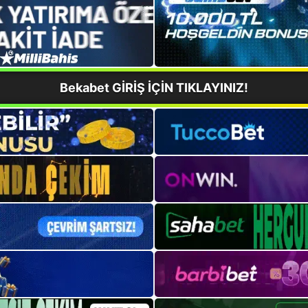
Bekabet GİRİŞ İÇİN TIKLAYINIZ!