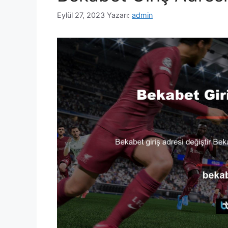
Eylül 27, 2023
Yazarı:
admin