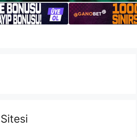
Sitesi