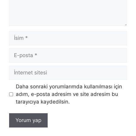
İsim
E-
posta
İnternet
sitesi
Daha sonraki yorumlarımda kullanılması için
adım, e-posta adresim ve site adresim bu
tarayıcıya kaydedilsin.