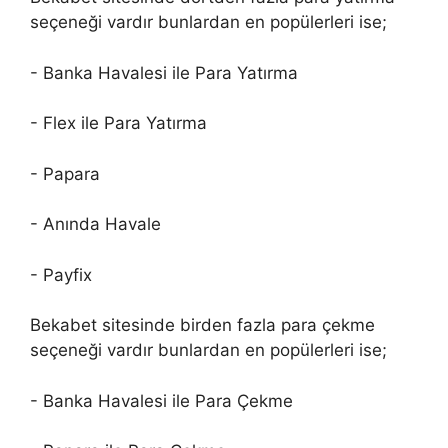
seçeneği vardır bunlardan en popülerleri ise;
- Banka Havalesi ile Para Yatırma
- Flex ile Para Yatırma
- Papara
- Anında Havale
- Payfix
Bekabet sitesinde birden fazla para çekme
seçeneği vardır bunlardan en popülerleri ise;
- Banka Havalesi ile Para Çekme