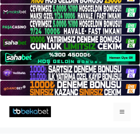
İçeriğe
atla
Menü