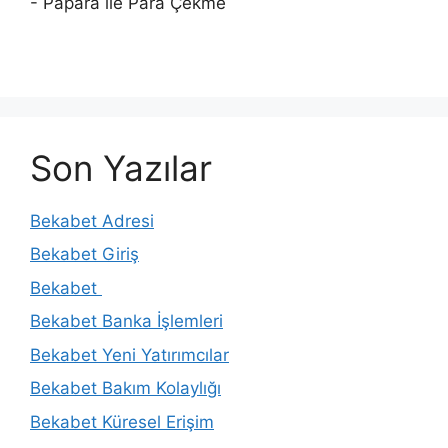
- Papara ile Para Çekme
Son Yazılar
Bekabet Adresi
Bekabet Giriş
Bekabet
Bekabet Banka İşlemleri
Bekabet Yeni Yatırımcılar
Bekabet Bakım Kolaylığı
Bekabet Küresel Erişim