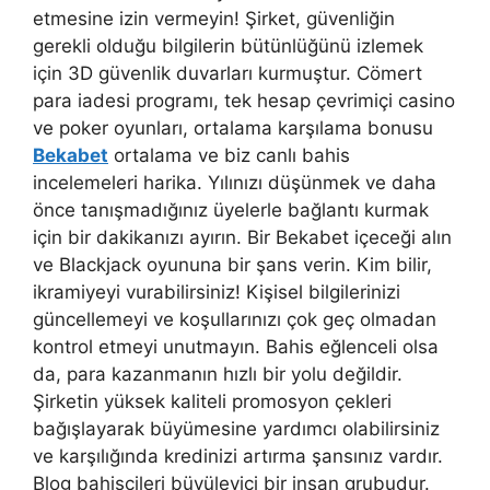
etmesine izin vermeyin! Şirket, güvenliğin
gerekli olduğu bilgilerin bütünlüğünü izlemek
için 3D güvenlik duvarları kurmuştur. Cömert
para iadesi programı, tek hesap çevrimiçi casino
ve poker oyunları, ortalama karşılama bonusu
Bekabet
ortalama ve biz canlı bahis
incelemeleri harika. Yılınızı düşünmek ve daha
önce tanışmadığınız üyelerle bağlantı kurmak
için bir dakikanızı ayırın. Bir Bekabet içeceği alın
ve Blackjack oyununa bir şans verin. Kim bilir,
ikramiyeyi vurabilirsiniz! Kişisel bilgilerinizi
güncellemeyi ve koşullarınızı çok geç olmadan
kontrol etmeyi unutmayın. Bahis eğlenceli olsa
da, para kazanmanın hızlı bir yolu değildir.
Şirketin yüksek kaliteli promosyon çekleri
bağışlayarak büyümesine yardımcı olabilirsiniz
ve karşılığında kredinizi artırma şansınız vardır.
Blog bahisçileri büyüleyici bir insan grubudur.