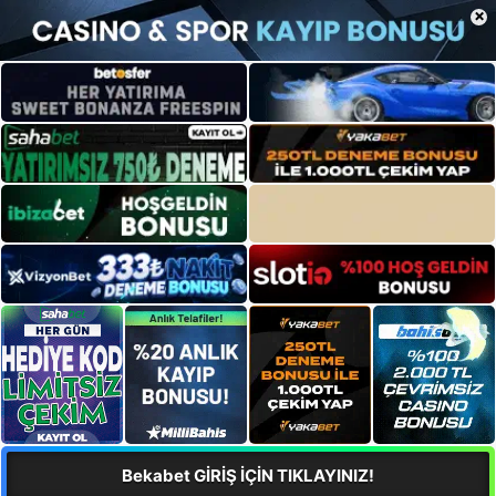
×
Bekabet GİRİŞ İÇİN TIKLAYINIZ!