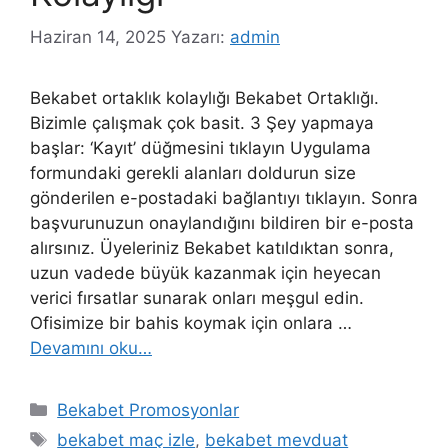
Haziran 14, 2025
Yazarı:
admin
Bekabet ortaklık kolaylığı Bekabet Ortaklığı.
Bizimle çalışmak çok basit. 3 Şey yapmaya
başlar: ‘Kayıt’ düğmesini tıklayın Uygulama
formundaki gerekli alanları doldurun size
gönderilen e-postadaki bağlantıyı tıklayın. Sonra
başvurunuzun onaylandığını bildiren bir e-posta
alırsınız. Üyeleriniz Bekabet katıldıktan sonra,
uzun vadede büyük kazanmak için heyecan
verici fırsatlar sunarak onları meşgul edin.
Ofisimize bir bahis koymak için onlara …
Devamını oku…
Kategoriler
Bekabet Promosyonlar
Etiketler
bekabet maç izle
,
bekabet mevduat