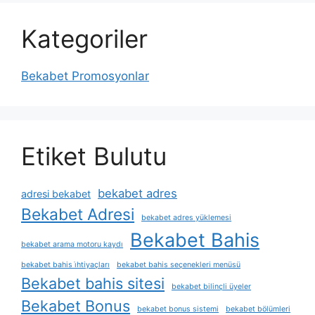
Kategoriler
Bekabet Promosyonlar
Etiket Bulutu
bekabet adres
adresi bekabet
Bekabet Adresi
bekabet adres yüklemesi
Bekabet Bahis
bekabet arama motoru kaydı
bekabet bahis i̇htiyaçları
bekabet bahis seçenekleri menüsü
Bekabet bahis sitesi
bekabet bilinçli üyeler
Bekabet Bonus
bekabet bonus sistemi
bekabet bölümleri