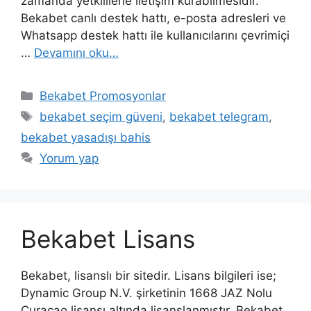
zamanda yetkililerle iletişim kurabilmesidir.
Bekabet canlı destek hattı, e-posta adresleri ve
Whatsapp destek hattı ile kullanıcılarını çevrimiçi
…
Devamını oku…
Kategoriler
Bekabet Promosyonlar
Etiketler
bekabet seçim güveni
,
bekabet telegram
,
bekabet yasadışı bahis
Yorum yap
Bekabet Lisans
Bekabet, lisanslı bir sitedir. Lisans bilgileri ise;
Dynamic Group N.V. şirketinin 1668 JAZ Nolu
Curacao lisansı altında lisanslanmıştır. Bekabet