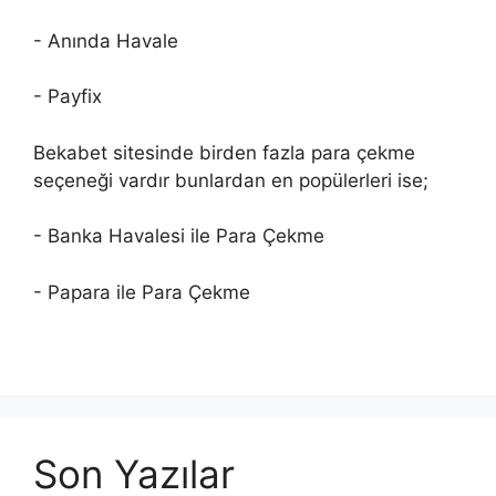
- Anında Havale
- Payfix
Bekabet sitesinde birden fazla para çekme
seçeneği vardır bunlardan en popülerleri ise;
- Banka Havalesi ile Para Çekme
- Papara ile Para Çekme
Son Yazılar