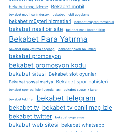
Bekabet mobil
bekabet maç izleme
bekabet mobil canlı destek
bekabet mobil uygulama
bekabet müşteri hizmetleri
bekabet müşteri temsilcisi
bekabet nasil bir site
bekabet nasıl katılabilirim
Bekabet Para Yatırma
bekabet para yatırma seçeneği
bekabet pokeri bölümleri
bekabet promosyon
bekabet promosyon kodu
bekabet sitesi
Bekabet slot oyunları
Bekabet spor bahisleri
Bekabet sosyal medya
bekabet spor bahisleri uygulaması
bekabet stratejik karar
bekabet telegram
bekabet teklifler
bekabet tv
bekabet tv canli maç izle
bekabet twitter
bekabet uygulaması
bekabet web sitesi
bekabet whatsapp