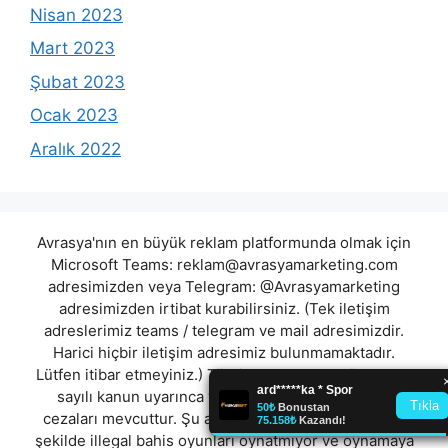
Nisan 2023
Mart 2023
Şubat 2023
Ocak 2023
Aralık 2022
Avrasya'nın en büyük reklam platformunda olmak için
Microsoft Teams:
reklam@avrasyamarketing.com
adresimizden veya Telegram: @Avrasyamarketing
adresimizden irtibat kurabilirsiniz. (Tek iletişim
adreslerimiz teams / telegram ve mail adresimizdir.
Harici hiçbir iletişim adresimiz bulunmamaktadır.
Lütfen itibar etmeyiniz.) Türkiye yasalarına göre 7258
sayılı kanun uyarınca yasa dışı bahis oynamanın
cezaları mevcuttur. Şu an bulunduğunuz site hiç bir
şekilde illegal bahis oyunları oynatmıyor ve oynamaya