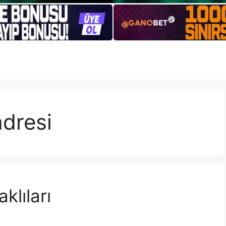
dresi
klıları