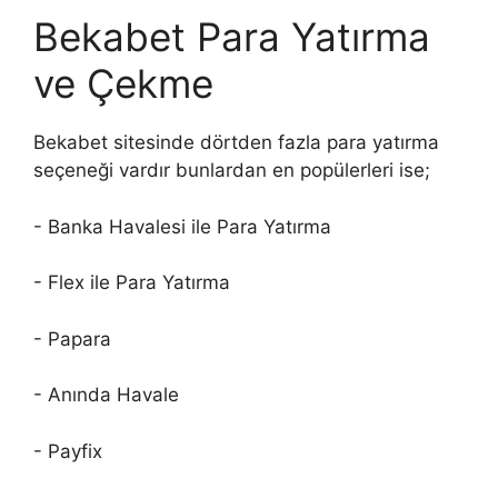
Bekabet Para Yatırma
ve Çekme
Bekabet sitesinde dörtden fazla para yatırma
seçeneği vardır bunlardan en popülerleri ise;
- Banka Havalesi ile Para Yatırma
- Flex ile Para Yatırma
- Papara
- Anında Havale
- Payfix