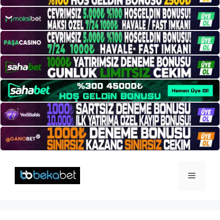
İçeriğe
atla
Menü