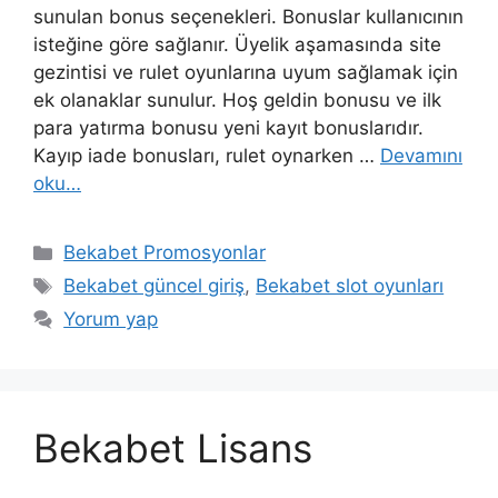
sunulan bonus seçenekleri. Bonuslar kullanıcının
isteğine göre sağlanır. Üyelik aşamasında site
gezintisi ve rulet oyunlarına uyum sağlamak için
ek olanaklar sunulur. Hoş geldin bonusu ve ilk
para yatırma bonusu yeni kayıt bonuslarıdır.
Kayıp iade bonusları, rulet oynarken …
Devamını
oku…
Kategoriler
Bekabet Promosyonlar
Etiketler
Bekabet güncel giriş
,
Bekabet slot oyunları
Yorum yap
Bekabet Lisans