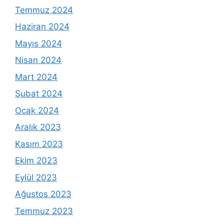
Temmuz 2024
Haziran 2024
Mayıs 2024
Nisan 2024
Mart 2024
Şubat 2024
Ocak 2024
Aralık 2023
Kasım 2023
Ekim 2023
Eylül 2023
Ağustos 2023
Temmuz 2023