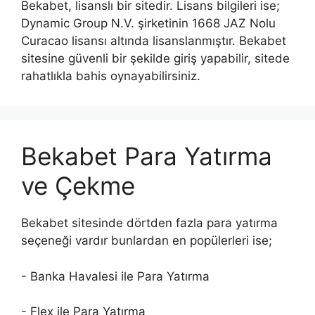
Bekabet, lisanslı bir sitedir. Lisans bilgileri ise;
Dynamic Group N.V. şirketinin 1668 JAZ Nolu
Curacao lisansı altında lisanslanmıştır. Bekabet
sitesine güvenli bir şekilde giriş yapabilir, sitede
rahatlıkla bahis oynayabilirsiniz.
Bekabet Para Yatırma
ve Çekme
Bekabet sitesinde dörtden fazla para yatırma
seçeneği vardır bunlardan en popülerleri ise;
- Banka Havalesi ile Para Yatırma
- Flex ile Para Yatırma