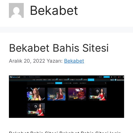
Bekabet
Bekabet Bahis Sitesi
Aralık 20, 2022
Yazarı:
Bekabet