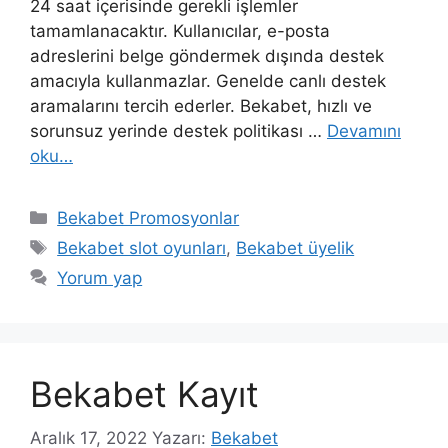
24 saat içerisinde gerekli işlemler
tamamlanacaktır. Kullanıcılar, e-posta
adreslerini belge göndermek dışında destek
amacıyla kullanmazlar. Genelde canlı destek
aramalarını tercih ederler. Bekabet, hızlı ve
sorunsuz yerinde destek politikası …
Devamını
oku…
Kategoriler
Bekabet Promosyonlar
Etiketler
Bekabet slot oyunları
,
Bekabet üyelik
Yorum yap
Bekabet Kayıt
Aralık 17, 2022
Yazarı:
Bekabet