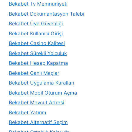
Bekabet Tv Memnuniyeti
Bekabet Dokümantasyon Talebi
Bekabet Üye Güvenliği
Bekabet Kullanıcı Girişi
Bekabet Casino Kalitesi
Bekabet Sürekli Yolculuk
Bekabet Hesap Kapatma
Bekabet Canlı Maçlar
Bekabet Uygulama Kuralları
Bekabet Mobil Oturum Açma
Bekabet Mevcut Adresi
Bekabet Yatırım
Bekabet Alternatif Seçim