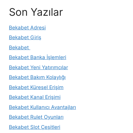
Son Yazılar
Bekabet Adresi
Bekabet Giriş
Bekabet
Bekabet Banka İşlemleri
Bekabet Yeni Yatırımcılar
Bekabet Bakım Kolaylığı
Bekabet Küresel Erişim
Bekabet Kanal Erişimi
Bekabet Kullanıcı Avantajları
Bekabet Rulet Oyunları
Bekabet Slot Çeşitleri