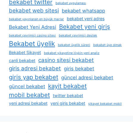
bekabet twitter
bekabet uygulaması
bekabet web sitesi
bekabet whatsapp
bekabet yeni adres
bekabet yayınlanan en büyük maçlar
Bekabet yeni giriş
Bekabet Yeni Adresi
bekabet çevrimiçi casino sitesi
bekabet çevrimiçi destek
Bekabet üyelik
bekabet üyelik süreci
bekabet üye olmak
Bekabet Şikayet
bekabet şikayetine i̇lişkin yeni analiz
casino sitesi bekabet
canli bekabet
giris adresi bekabet
giris bekabet
giris yap bekabet
güncel adresi bekabet
kayit bekabet
güncel bekabet
mobil bekabet
twitter bekabet
yeni adresi bekabet
yeni giris bekabet
şikayet bekabet mobil