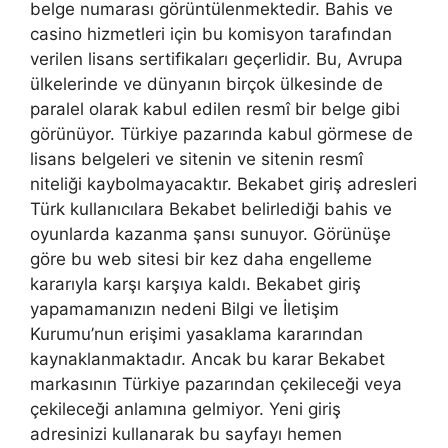
belge numarası görüntülenmektedir. Bahis ve
casino hizmetleri için bu komisyon tarafından
verilen lisans sertifikaları geçerlidir. Bu, Avrupa
ülkelerinde ve dünyanın birçok ülkesinde de
paralel olarak kabul edilen resmî bir belge gibi
görünüyor. Türkiye pazarında kabul görmese de
lisans belgeleri ve sitenin ve sitenin resmî
niteliği kaybolmayacaktır. Bekabet giriş adresleri
Türk kullanıcılara Bekabet belirlediği bahis ve
oyunlarda kazanma şansı sunuyor. Görünüşe
göre bu web sitesi bir kez daha engelleme
kararıyla karşı karşıya kaldı. Bekabet giriş
yapamamanızın nedeni Bilgi ve İletişim
Kurumu’nun erişimi yasaklama kararından
kaynaklanmaktadır. Ancak bu karar Bekabet
markasının Türkiye pazarından çekileceği veya
çekileceği anlamına gelmiyor. Yeni giriş
adresinizi kullanarak bu sayfayı hemen