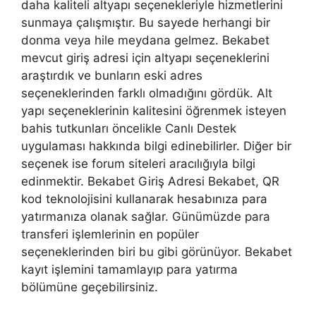
daha kaliteli altyapı seçenekleriyle hizmetlerini
sunmaya çalışmıştır. Bu sayede herhangi bir
donma veya hile meydana gelmez. Bekabet
mevcut giriş adresi için altyapı seçeneklerini
araştırdık ve bunların eski adres
seçeneklerinden farklı olmadığını gördük. Alt
yapı seçeneklerinin kalitesini öğrenmek isteyen
bahis tutkunları öncelikle Canlı Destek
uygulaması hakkında bilgi edinebilirler. Diğer bir
seçenek ise forum siteleri aracılığıyla bilgi
edinmektir. Bekabet Giriş Adresi Bekabet, QR
kod teknolojisini kullanarak hesabınıza para
yatırmanıza olanak sağlar. Günümüzde para
transferi işlemlerinin en popüler
seçeneklerinden biri bu gibi görünüyor. Bekabet
kayıt işlemini tamamlayıp para yatırma
bölümüne geçebilirsiniz.