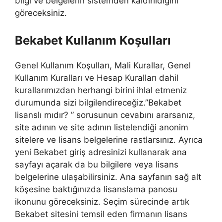
bilgi ve belgelerin sistemden kaldırıldığını
göreceksiniz.
Bekabet Kullanım Koşulları
Genel Kullanım Koşulları, Mali Kurallar, Genel
Kullanım Kuralları ve Hesap Kuralları dahil
kurallarımızdan herhangi birini ihlal etmeniz
durumunda sizi bilgilendireceğiz.”Bekabet
lisanslı mıdır? ” sorusunun cevabını ararsanız,
site adının ve site adının listelendiği anonim
sitelere ve lisans belgelerine rastlarsınız. Ayrıca
yeni Bekabet giriş adresinizi kullanarak ana
sayfayı açarak da bu bilgilere veya lisans
belgelerine ulaşabilirsiniz. Ana sayfanın sağ alt
köşesine baktığınızda lisanslama panosu
ikonunu göreceksiniz. Seçim sürecinde artık
Bekabet sitesini temsil eden firmanın lisans