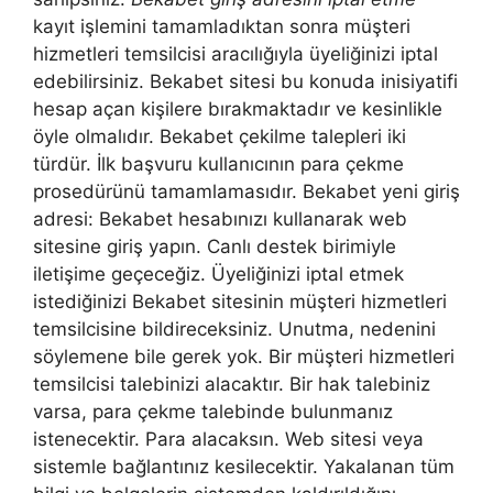
kayıt işlemini tamamladıktan sonra müşteri
hizmetleri temsilcisi aracılığıyla üyeliğinizi iptal
edebilirsiniz. Bekabet sitesi bu konuda inisiyatifi
hesap açan kişilere bırakmaktadır ve kesinlikle
öyle olmalıdır. Bekabet çekilme talepleri iki
türdür. İlk başvuru kullanıcının para çekme
prosedürünü tamamlamasıdır. Bekabet yeni giriş
adresi: Bekabet hesabınızı kullanarak web
sitesine giriş yapın. Canlı destek birimiyle
iletişime geçeceğiz. Üyeliğinizi iptal etmek
istediğinizi Bekabet sitesinin müşteri hizmetleri
temsilcisine bildireceksiniz. Unutma, nedenini
söylemene bile gerek yok. Bir müşteri hizmetleri
temsilcisi talebinizi alacaktır. Bir hak talebiniz
varsa, para çekme talebinde bulunmanız
istenecektir. Para alacaksın. Web sitesi veya
sistemle bağlantınız kesilecektir. Yakalanan tüm