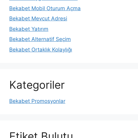
Bekabet Mobil Oturum Açma
Bekabet Mevcut Adresi
Bekabet Yatırım
Bekabet Alternatif Seçim
Bekabet Ortaklık Kolaylığı
Kategoriler
Bekabet Promosyonlar
Etiket Bulutu