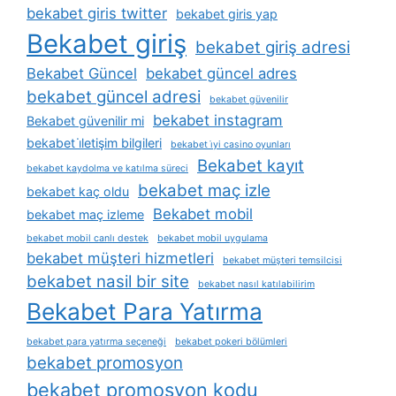
bekabet giris twitter
bekabet giris yap
Bekabet giriş
bekabet giriş adresi
Bekabet Güncel
bekabet güncel adres
bekabet güncel adresi
bekabet güvenilir
bekabet instagram
Bekabet güvenilir mi
bekabet i̇letişim bilgileri
bekabet i̇yi casino oyunları
Bekabet kayıt
bekabet kaydolma ve katılma süreci
bekabet maç izle
bekabet kaç oldu
Bekabet mobil
bekabet maç izleme
bekabet mobil canlı destek
bekabet mobil uygulama
bekabet müşteri hizmetleri
bekabet müşteri temsilcisi
bekabet nasil bir site
bekabet nasıl katılabilirim
Bekabet Para Yatırma
bekabet para yatırma seçeneği
bekabet pokeri bölümleri
bekabet promosyon
bekabet promosyon kodu