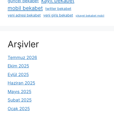
kayit bekabet
güncel bekabet
mobil bekabet
twitter bekabet
yeni adresi bekabet
yeni giris bekabet
şikayet bekabet mobil
Arşivler
Temmuz 2026
Ekim 2025
Eylül 2025
Haziran 2025
Mayıs 2025
Şubat 2025
Ocak 2025