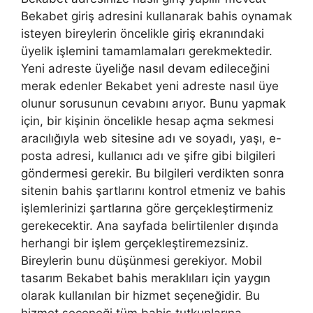
Bekabet giriş adresini kullanarak bahis oynamak
isteyen bireylerin öncelikle giriş ekranındaki
üyelik işlemini tamamlamaları gerekmektedir.
Yeni adreste üyeliğe nasıl devam edileceğini
merak edenler Bekabet yeni adreste nasıl üye
olunur sorusunun cevabını arıyor. Bunu yapmak
için, bir kişinin öncelikle hesap açma sekmesi
aracılığıyla web sitesine adı ve soyadı, yaşı, e-
posta adresi, kullanıcı adı ve şifre gibi bilgileri
göndermesi gerekir. Bu bilgileri verdikten sonra
sitenin bahis şartlarını kontrol etmeniz ve bahis
işlemlerinizi şartlarına göre gerçekleştirmeniz
gerekecektir. Ana sayfada belirtilenler dışında
herhangi bir işlem gerçekleştiremezsiniz.
Bireylerin bunu düşünmesi gerekiyor. Mobil
tasarım Bekabet bahis meraklıları için yaygın
olarak kullanılan bir hizmet seçeneğidir. Bu