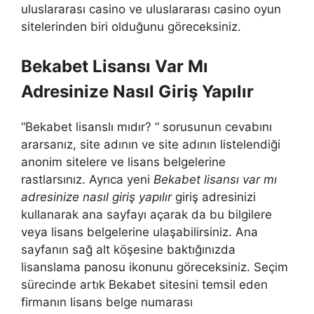
uluslararası casino ve uluslararası casino oyun
sitelerinden biri olduğunu göreceksiniz.
Bekabet Lisansı Var Mı
Adresinize Nasıl Giriş Yapılır
“Bekabet lisanslı mıdır? ” sorusunun cevabını
ararsanız, site adının ve site adının listelendiği
anonim sitelere ve lisans belgelerine
rastlarsınız. Ayrıca yeni
Bekabet lisansı var mı
adresinize nasıl giriş yapılır
giriş adresinizi
kullanarak ana sayfayı açarak da bu bilgilere
veya lisans belgelerine ulaşabilirsiniz. Ana
sayfanın sağ alt köşesine baktığınızda
lisanslama panosu ikonunu göreceksiniz. Seçim
sürecinde artık Bekabet sitesini temsil eden
firmanın lisans belge numarası