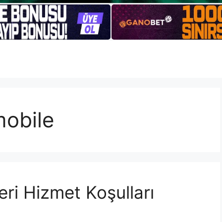
mobile
ri Hizmet Koşulları