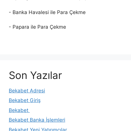
- Banka Havalesi ile Para Çekme
- Papara ile Para Çekme
Son Yazılar
Bekabet Adresi
Bekabet Giriş
Bekabet
Bekabet Banka İşlemleri
Bekabet Yeni Yatırımcılar