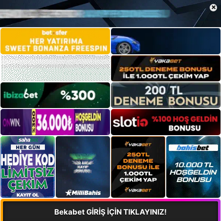
×
Bekabet GİRİŞ İÇİN TIKLAYINIZ!