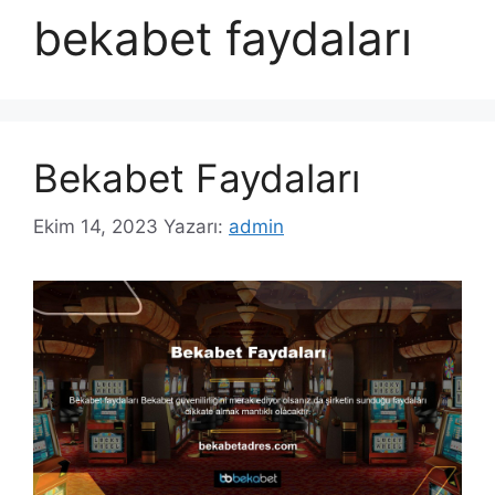
bekabet faydaları
Bekabet Faydaları
Ekim 14, 2023
Yazarı:
admin