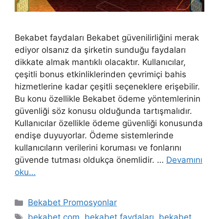
Bekabet faydaları Bekabet güvenilirliğini merak
ediyor olsanız da şirketin sunduğu faydaları
dikkate almak mantıklı olacaktır. Kullanıcılar,
çeşitli bonus etkinliklerinden çevrimiçi bahis
hizmetlerine kadar çeşitli seçeneklere erişebilir.
Bu konu özellikle Bekabet ödeme yöntemlerinin
güvenliği söz konusu olduğunda tartışmalıdır.
Kullanıcılar özellikle ödeme güvenliği konusunda
endişe duyuyorlar. Ödeme sistemlerinde
kullanıcıların verilerini koruması ve fonlarını
güvende tutması oldukça önemlidir. …
Devamını
oku…
Kategoriler
Bekabet Promosyonlar
Etiketler
bekabet com
,
bekabet faydaları
,
bekabet