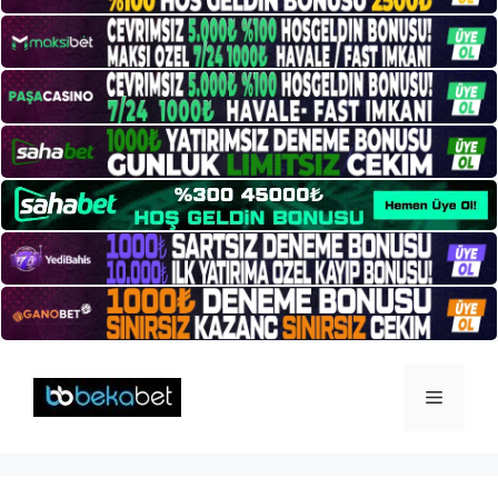
İçeriğe
atla
Menü