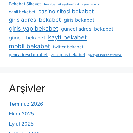
Bekabet Şikayet
bekabet şikayetine i̇lişkin yeni analiz
casino sitesi bekabet
canli bekabet
giris adresi bekabet
giris bekabet
giris yap bekabet
güncel adresi bekabet
kayit bekabet
güncel bekabet
mobil bekabet
twitter bekabet
yeni adresi bekabet
yeni giris bekabet
şikayet bekabet mobil
Arşivler
Temmuz 2026
Ekim 2025
Eylül 2025