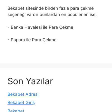
Bekabet sitesinde birden fazla para çekme
seçeneği vardır bunlardan en popülerleri ise;
- Banka Havalesi ile Para Çekme
- Papara ile Para Çekme
Son Yazılar
Bekabet Adresi
Bekabet Giriş
Bekabet