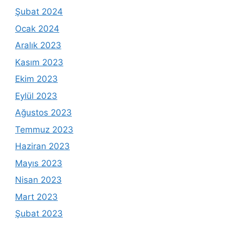
Şubat 2024
Ocak 2024
Aralık 2023
Kasım 2023
Ekim 2023
Eylül 2023
Ağustos 2023
Temmuz 2023
Haziran 2023
Mayıs 2023
Nisan 2023
Mart 2023
Şubat 2023