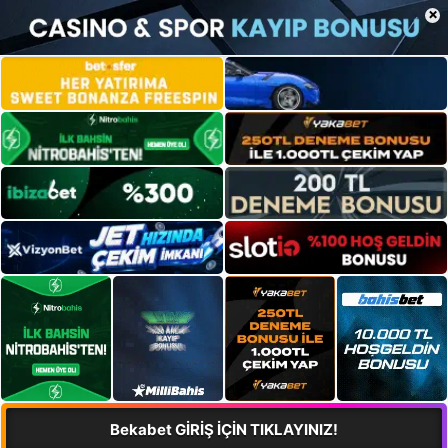
×
Bekabet GİRİŞ İÇİN TIKLAYINIZ!