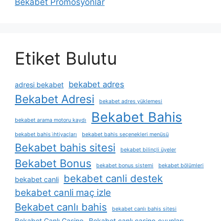
Bekabet Promosyonlar
Etiket Bulutu
bekabet adres
adresi bekabet
Bekabet Adresi
bekabet adres yüklemesi
Bekabet Bahis
bekabet arama motoru kaydı
bekabet bahis i̇htiyaçları
bekabet bahis seçenekleri menüsü
Bekabet bahis sitesi
bekabet bilinçli üyeler
Bekabet Bonus
bekabet bonus sistemi
bekabet bölümleri
bekabet canli destek
bekabet canli
bekabet canli maç izle
Bekabet canlı bahis
bekabet canlı bahis sitesi
Bekabet Canlı Casino
Bekabet canlı casino oyunları