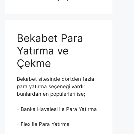
Bekabet Para
Yatırma ve
Çekme
Bekabet sitesinde dörtden fazla
para yatırma seçeneği vardır
bunlardan en popülerleri ise;
- Banka Havalesi ile Para Yatırma
- Flex ile Para Yatırma