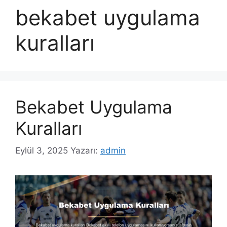
bekabet uygulama
kuralları
Bekabet Uygulama
Kuralları
Eylül 3, 2025
Yazarı:
admin