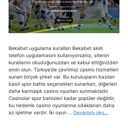
Bekabet uygulama kuralları Bekabet akıllı
telefon uygulamasını kullanıyorsanız, sitenin
kurallarını okuduğunuzdan ve kabul ettiğinizden
emin olun. Türkiye’de çevrimiçi casino hizmetleri
sunan birçok şirket var. Bu kuruluşların bazıları
basit spor bahis seçenekleri sunarken, diğerleri
daha karmaşık casino oyunları sunmaktadır.
Casinolar spor bahisleri kadar popüler değildir,
bu nedenle casino oyunlarına odaklanan daha
az işletme vardır. İki oyun …
Devamını oku…