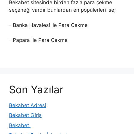
Bekabet sitesinde birden fazla para çekme
seçeneği vardır bunlardan en popülerleri ise;
- Banka Havalesi ile Para Çekme
- Papara ile Para Çekme
Son Yazılar
Bekabet Adresi
Bekabet Giriş
Bekabet