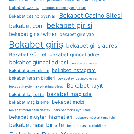
bekabet canlı maç bahis platformu
bekabet casino
bekabet casino oyun i̇puçları
Bekabet Casino Sitesi
Bekabet casino oyunları
bekabet girisi
bekabet com
bekabet giris twitter
bekabet giris yap
Bekabet giriş
bekabet giriş adresi
Bekabet Güncel
bekabet güncel adres
bekabet güncel adresi
bekabet güvenilir
bekabet instagram
Bekabet güvenilir mi
bekabet i̇letişim bilgileri
bekabet i̇yi casino oyunları
Bekabet kayıt
bekabet kaydolma ve katılma süreci
bekabet maç izle
bekabet kaç oldu
Bekabet mobil
bekabet maç izleme
bekabet mobil canlı destek
bekabet mobil uygulama
bekabet müşteri hizmetleri
bekabet müşteri temsilcisi
bekabet nasil bir site
bekabet nasıl katılabilirim