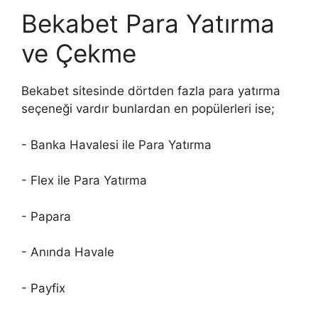
Bekabet Para Yatırma
ve Çekme
Bekabet sitesinde dörtden fazla para yatırma
seçeneği vardır bunlardan en popülerleri ise;
- Banka Havalesi ile Para Yatırma
- Flex ile Para Yatırma
- Papara
- Anında Havale
- Payfix