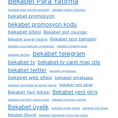
Bekabet Para Yatırma
bekabet para yatırma seçeneği
bekabet pokeri bölümleri
bekabet promosyon
bekabet promosyon kodu
bekabet sitesi
Bekabet slot oyunları
Bekabet spor bahisleri
Bekabet sosyal medya
bekabet spor bahisleri uygulaması
bekabet stratejik karar
bekabet telegram
bekabet teklifler
bekabet tv
bekabet tv canli maç izle
bekabet twitter
bekabet uygulaması
bekabet web sitesi
bekabet whatsapp
bekabet yeni adres
bekabet yayınlanan en büyük maçlar
Bekabet yeni giriş
Bekabet Yeni Adresi
bekabet çevrimiçi casino sitesi
bekabet çevrimiçi destek
Bekabet üyelik
bekabet üyelik süreci
bekabet üye olmak
Bekabet Şikayet
bekabet şikayetine i̇lişkin yeni analiz