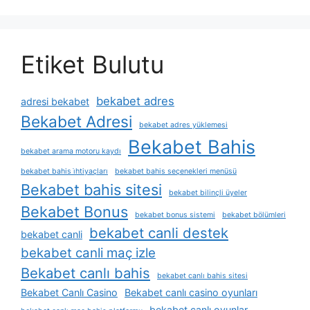
Etiket Bulutu
bekabet adres
adresi bekabet
Bekabet Adresi
bekabet adres yüklemesi
Bekabet Bahis
bekabet arama motoru kaydı
bekabet bahis i̇htiyaçları
bekabet bahis seçenekleri menüsü
Bekabet bahis sitesi
bekabet bilinçli üyeler
Bekabet Bonus
bekabet bonus sistemi
bekabet bölümleri
bekabet canli destek
bekabet canli
bekabet canli maç izle
Bekabet canlı bahis
bekabet canlı bahis sitesi
Bekabet Canlı Casino
Bekabet canlı casino oyunları
bekabet canlı oyunlar