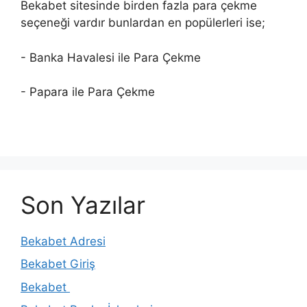
Bekabet sitesinde birden fazla para çekme
seçeneği vardır bunlardan en popülerleri ise;
- Banka Havalesi ile Para Çekme
- Papara ile Para Çekme
Son Yazılar
Bekabet Adresi
Bekabet Giriş
Bekabet