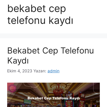
bekabet cep
telefonu kaydı
Bekabet Cep Telefonu
Kaydı
Ekim 4, 2023
Yazarı:
admin