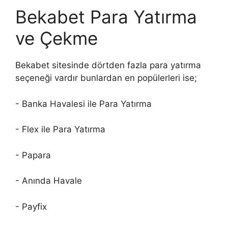
Bekabet Para Yatırma
ve Çekme
Bekabet sitesinde dörtden fazla para yatırma
seçeneği vardır bunlardan en popülerleri ise;
- Banka Havalesi ile Para Yatırma
- Flex ile Para Yatırma
- Papara
- Anında Havale
- Payfix